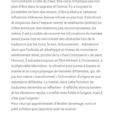
concomitante à celle du Cœur. Être canal n’implique pas non
plus d’être dans la sagesse et l’amour. Il y a toujours la
possibilité de faire des erreurs, d’être pollué par certaines
influences intérieures (laisser infuser un peu trop d’émotions
et croyances dans l’espace neutre) et extérieures (entités) ou
d’être animé par des intentions peu recommandables. De
même, il est possible de recevoir les informations de manière
assez pures tout en rencontrant des obstacles lors de la
traduction par les mots, le son, le mouvement… Admettons
alors que l’individu ait développé un niveau de conscience
extrêmement élevé, proche de la « Pure Conscience » (et dans
l’Amour), il subsiste toujours un filtre inhérent à l’incarnation, à
la physicalité elle-même : la vibration pure passe à travers un
mental et un corps physique de densités différentes, qui, de
par leur nature « transforment » l’information d’origine en une
substance différente. Le mental, dans cette fonction de
traducteur deviendra un réflecteur : il réfléchit alors la lumière
et les vibrations reçues. Le reflet reste fidèle à l’origine, mais il
n’est pas l’original !
Pour ceux qui apprécieraient d’étudier davantage, voici un
petit schéma que j’apprécie avec sa source :