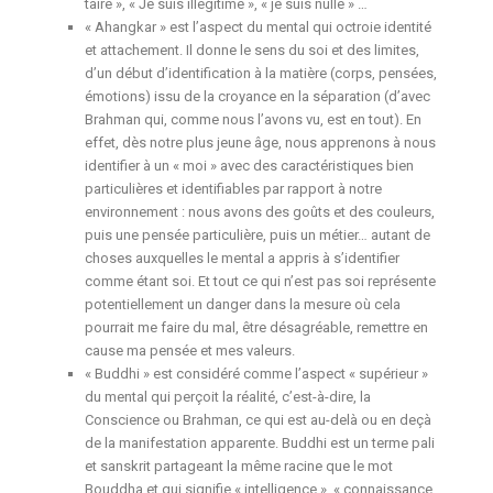
taire », « Je suis illégitime », « je suis nulle » …
« Ahangkar » est l’aspect du mental qui octroie identité
et attachement. Il donne le sens du soi et des limites,
d’un début d’identification à la matière (corps, pensées,
émotions) issu de la croyance en la séparation (d’avec
Brahman qui, comme nous l’avons vu, est en tout). En
effet, dès notre plus jeune âge, nous apprenons à nous
identifier à un « moi » avec des caractéristiques bien
particulières et identifiables par rapport à notre
environnement : nous avons des goûts et des couleurs,
puis une pensée particulière, puis un métier… autant de
choses auxquelles le mental a appris à s’identifier
comme étant soi. Et tout ce qui n’est pas soi représente
potentiellement un danger dans la mesure où cela
pourrait me faire du mal, être désagréable, remettre en
cause ma pensée et mes valeurs.
« Buddhi » est considéré comme l’aspect « supérieur »
du mental qui perçoit la réalité, c’est-à-dire, la
Conscience ou Brahman, ce qui est au-delà ou en deçà
de la manifestation apparente. Buddhi est un terme pali
et sanskrit partageant la même racine que le mot
Bouddha et qui signifie « intelligence », « connaissance